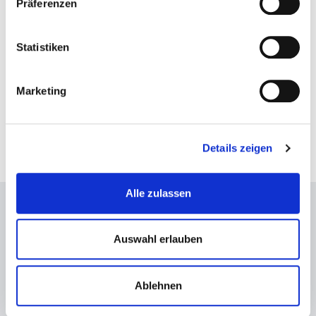
2,11
Präferenzen
Transport Höhe (m)
Statistiken
2,915
Marketing
Download Datenblatt
Details zeigen
Alle zulassen
BS Mietservice GmbH
Edisonstraße 25
Auswahl erlauben
D-68623 Lampertheim
Germany
Ablehnen
Öffnungszeiten:
Montag bis Freitag