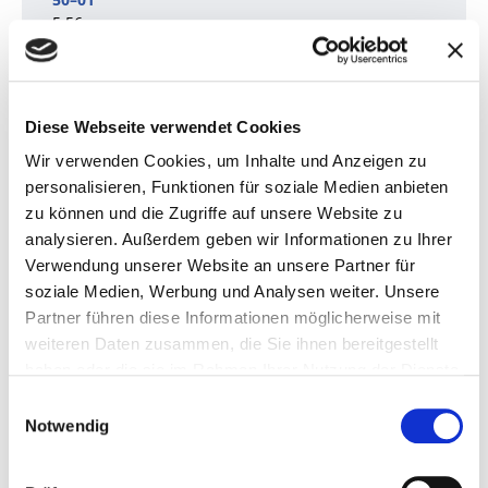
5,56
Freihub (m)
Diese Webseite verwendet Cookies
1,92
Wir verwenden Cookies, um Inhalte und Anzeigen zu
personalisieren, Funktionen für soziale Medien anbieten
Eigengewicht (kg)
zu können und die Zugriffe auf unsere Website zu
analysieren. Außerdem geben wir Informationen zu Ihrer
8.450
Verwendung unserer Website an unsere Partner für
soziale Medien, Werbung und Analysen weiter. Unsere
Transport Länge (m) ohne Gabeln
Partner führen diese Informationen möglicherweise mit
weiteren Daten zusammen, die Sie ihnen bereitgestellt
haben oder die sie im Rahmen Ihrer Nutzung der Dienste
3,80
gesammelt haben.
Einwilligungsauswahl
Transport Breite (m)
Notwendig