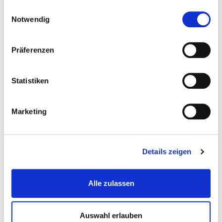
*möglicher Sonderpreis ab einer Mietdauer von 4
gesammelt haben.
Einwilligungsauswahl
Wochen
Notwendig
Präferenzen
Gabelstapler Elektro
Statistiken
Gabelstapler Gas
Marketing
Gabelstapler Diesel
Details zeigen
Alle zulassen
Geländestapler
Auswahl erlauben