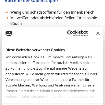
Vorteile der Gabelstapler:
Wenig und schadstoffarm für den Innenbereich
Mit weißen oder abriebsfreien Reifen für sensible
Böden
Leistungsstarke Batterie-, Gas-, Diesel-Antriebe
Verlängerbare Gabelzinken, hydraulische
Seitenverschiebung
Geländegängig und leistungsstark für den
Diese Webseite verwendet Cookies
Außenbereich - mit Diesel- und Allradantrieb für
unwegsames Gelände
Wir verwenden Cookies, um Inhalte und Anzeigen zu
Unterschiedliche Anbaugeräte für vielseitige
personalisieren, Funktionen für soziale Medien anbieten
Einsätze wie z.B. Ballenklammer, Drehgerät oder
zu können und die Zugriffe auf unsere Website zu
Zinkenversteller
analysieren. Außerdem geben wir Informationen zu Ihrer
Verwendung unserer Website an unsere Partner für
ab 69,00 € pro Tag*
soziale Medien, Werbung und Analysen weiter. Unsere
Partner führen diese Informationen möglicherweise mit
weiteren Daten zusammen, die Sie ihnen bereitgestellt
exkl. Versicherung & MwSt.
haben oder die sie im Rahmen Ihrer Nutzung der Dienste