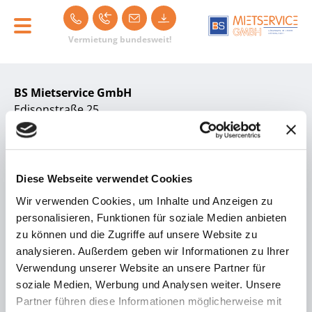
Navigation überspringen
Vermietung bundesweit!
Startseite
Unternehmen
PartnerLift-Qualität
BS Mietservice GmbH
Edisonstraße 25
D-68623 Lampertheim
Germany
Öffnungszeiten:
Diese Webseite verwendet Cookies
Montag bis Freitag
Wir verwenden Cookies, um Inhalte und Anzeigen zu
von 7:00 Uhr bis 17:00 Uhr
personalisieren, Funktionen für soziale Medien anbieten
zu können und die Zugriffe auf unsere Website zu
06206 / 90996–0
analysieren. Außerdem geben wir Informationen zu Ihrer
info@bs-mietservice.com
Verwendung unserer Website an unsere Partner für
Mietprogramm pdf
soziale Medien, Werbung und Analysen weiter. Unsere
Partner führen diese Informationen möglicherweise mit